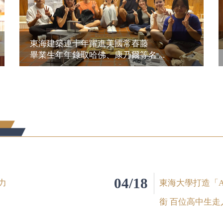
東海建築連十年躍進美國常春藤
畢業生年年錄取哈佛、康乃爾等名 ...
04/18
力
東海大學打造「
銜 百位高中生