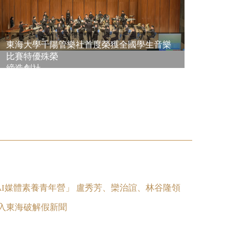
東海大學千陽管樂社首度榮獲全國學生音樂
比賽特優殊榮
締造創社 ...
AI媒體素養青年營」 盧秀芳、欒治誼、林谷隆領
走入東海破解假新聞