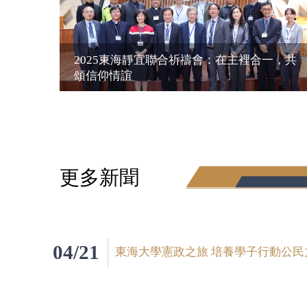
2025東海靜宜聯合祈禱會：在主裡合一，共
頌信仰情誼
更多新聞
04/21
東海大學憲政之旅 培養學子行動公民