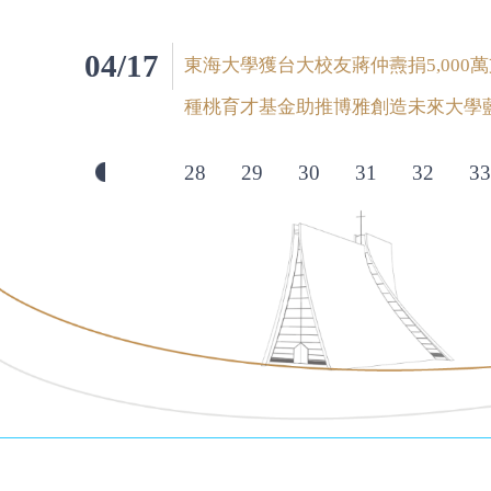
04/17
東海大學獲台大校友蔣仲燾捐5,000
種桃育才基金助推博雅創造未來大學
28
29
30
31
32
33