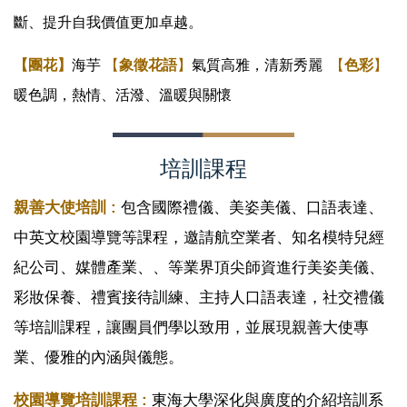
斷、提升自我價值更加卓越。
【團花】
海芋
【
象徵花語
】
氣質高雅，清新秀麗
【
色彩
】
暖色調，熱情、活潑、溫暖與關懷
培訓課程
親善大使培訓 :
包含國際禮儀、美姿美儀、口語表達、
中英文校園導覽等課程，邀請航空業者、知名模特兒經
紀公司、媒體產業、、等業界頂尖師資進行美姿美儀、
彩妝保養、禮賓接待訓練、主持人口語表達，社交禮儀
等培訓課程，讓團員們學以致用，並展現親善大使專
業、優雅的內涵與儀態。
校園導覽培訓課程 :
東海大學深化與廣度的介紹培訓系