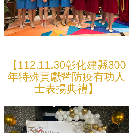
【112.11.30
彰化建縣300
年特殊貢獻暨防疫有功人
士表揚典禮
】