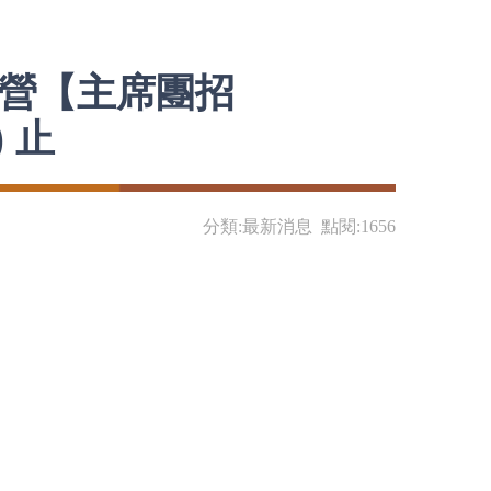
訓營【主席團招
) 止
分類:最新消息 點閱:1656