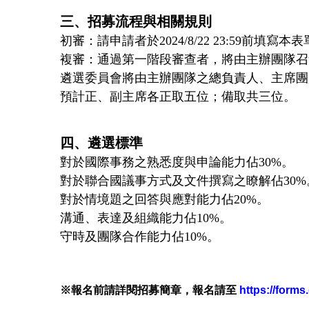
三、招募流程與相關規則
初審：請申請者於2024/8/22 23:5
複審：通過第一階段審查者，將由主辦團隊召
遴選委員會將由主辦團隊之總負責人、主席團
預計正、副主席各正取五位；備取共三位。
四、遴選標準
對於國際事務之熟悉度與申論能力佔30%。
對於聯合國議事方式及文件撰寫之瞭解佔30%
對於情境題之回答與應對能力佔20%。
溝通、表達及組織能力佔10%。
守時及團隊合作能力佔10%。
※報名前請詳閱
招募簡章，
報名請至
https://for