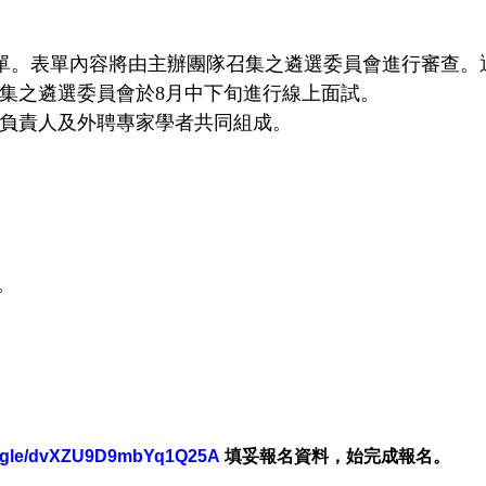
9前填寫本表單。表單內容將由主辦團隊召集之遴選委員會進行審
集之遴選委員會於8月中下旬進行線上面試。
負責人及外聘專家學者共同組成。
。
ms.gle/dvXZU9D9mbYq1Q25A
填妥報名資料，始完成報名。