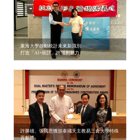
東海大學啟動統計未來新識別
打造「AI+統計」跨域創新力
許勝雄、張國恩獲頒泰國天主教易三倉大學特殊
貢獻獎