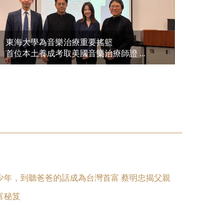
東海大學為音樂治療重要搖籃
首位本土養成考取美國音樂治療師證 ...
少年，到聽爸爸的話成為台灣首富 蔡明忠揭父親
富秘笈