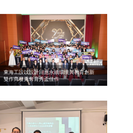
東海工設以設計回應永續環境與教育創新
雙作齊發勇奪育秀盃佳作