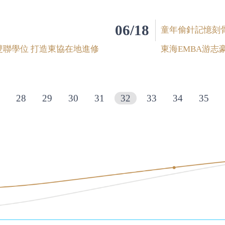
06/18
童年偷針記憶刻
雙聯學位 打造東協在地進修
東海EMBA游志
28
29
30
31
32
33
34
35