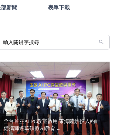
全部新聞
表單下載
輸入關鍵字搜尋
全台首座AI PC教室啟用 東海陸續投入約一
億攜輝達華碩掀AI教育 ...