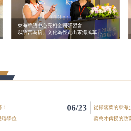
東海華語中心亮相全國研習會
以語言為橋、文化為徑走出東海風華 ...
06/23
哪！
從掃落葉的東海
雙聯學位
蔡萬才傳授的致