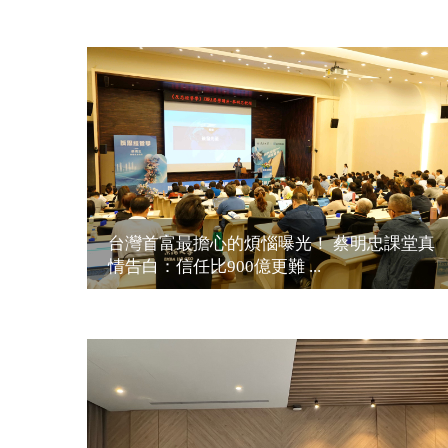
台灣首富最擔心的煩惱曝光！ 蔡明忠課堂真
情告白：信任比900億更難 ...