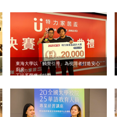
東海大學以「觸覺引導」為視障者打造安心
廚房
工設系榮獲「特力 ...