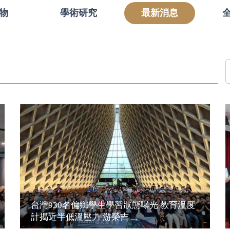
物
學術研究
最新消息
台灣930名偏鄉學生學習狀態曝光 教育溫度
計揭近半低溫壓力 游榮吉 ...