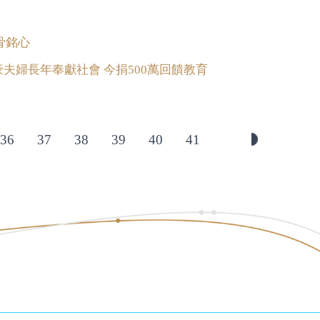
骨銘心
豪夫婦長年奉獻社會 今捐500萬回饋教育
36
37
38
39
40
41