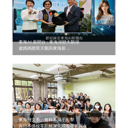
東海AI 新聞台 : 東海湖變天鵝湖
盧媽媽贈黑天鵝與東海新 ...
東海日文系、食科系攜手出擊
與日本僑校零距離深化國際學習與永 ...