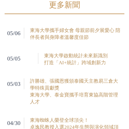
更多新聞
東海大學攜手婦女會 母親節前夕展愛心 陪
05/06
伴長者與身障者溫馨度佳節
東海大學啟動統計未來新識別
05/05
打造「AI+統計」跨域創新力
許勝雄、張國恩獲頒泰國天主教易三倉大
05/03
學特殊貢獻獎
東海大學、泰金寶攜手培育東協高階管理
人才
東海蜘蛛人榮登全球頂尖！
04/30
卓逸民教授入選2024年生態與演化領域頂