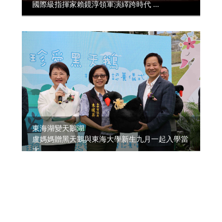
國際級指揮家賴鏡淳領軍演繹跨時代 ...
東海湖變天鵝湖
盧媽媽贈黑天鵝與東海大學新生九月一起入學當
大 ...