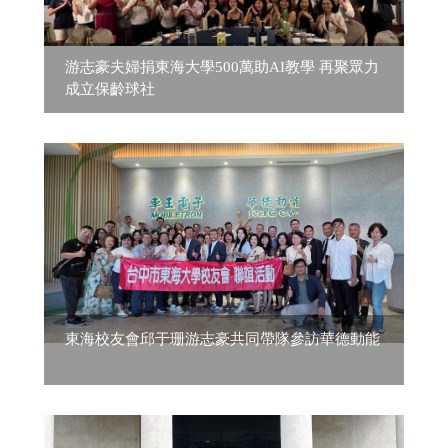
游志豪夫婦捐東海大學500萬助AI教學 再聚眾力
成立保齡球社
東海校友會邱于珊游志豪共同帶隊參訪華德動能