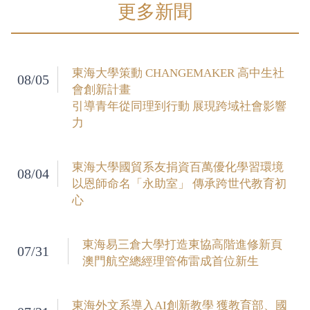
更多新聞
東海大學策動 CHANGEMAKER 高中生社
08/05
會創新計畫
引導青年從同理到行動 展現跨域社會影響
力
東海大學國貿系友捐資百萬優化學習環境
08/04
以恩師命名「永助室」 傳承跨世代教育初
心
東海易三倉大學打造東協高階進修新頁
07/31
澳門航空總經理管佈雷成首位新生
東海外文系導入AI創新教學 獲教育部、國