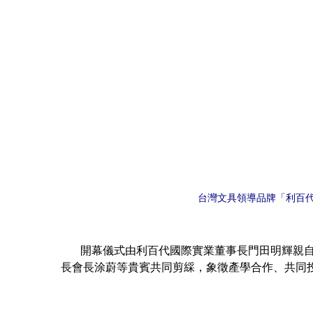
台灣文具領導品牌「利百
開幕儀式由利百代國際實業董事長門田明輝親自
長會長涂蔚等貴賓共同剪綵，象徵產學合作、共同