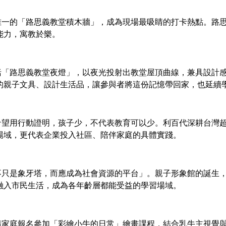
的「路思義教堂積木牆」，成為現場最吸睛的打卡熱點。路思
能力，寓教於樂。
路思義教堂夜燈」，以夜光投射出教堂屋頂曲線，兼具設計感
的親子文具、設計生活品，讓參與者將這份記憶帶回家，也延續
用行動證明，孩子少，不代表教育可以少。利百代深耕台灣超
場域，更代表企業投入社區、陪伴家庭的具體實踐。
是象牙塔，而應成為社會資源的平台」。親子形象館的誕生，
融入市民生活，成為各年齡層都能受益的學習場域。
庭報名參加「彩繪小牛的日常」繪畫課程，結合乳牛主視覺與