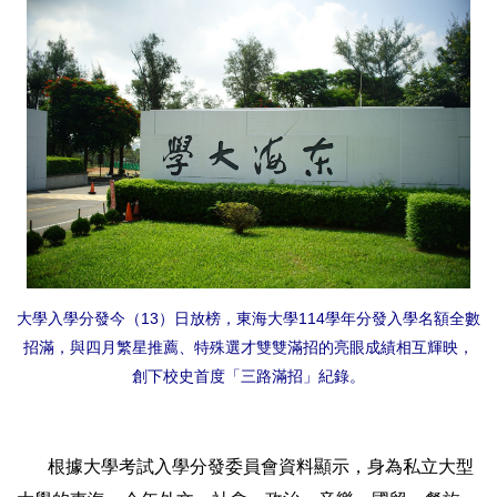
大學入學分發今（13）日放榜，東海大學114學年分發入學名額全數
招滿，與四月繁星推薦、特殊選才雙雙滿招的亮眼成績相互輝映，
創下校史首度「三路滿招」紀錄。
根據大學考試入學分發委員會資料顯示，身為私立大型