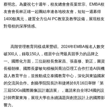
蔡明忠。為慶祝七十週年，校友總會會長葉世宗、EMBA校
友會會長林正雄一起團結串連各地校友會，短短一週募得
1400餘萬元，建置全方位AI PC教室及教學設備，展現校友
對母校的深厚情感。
高階管理教育同樣成果豐碩。2024年EMBA報名人數突
破300人，錄取150人，穩居中台灣最具競爭力的品牌之
一。國際化方面，三位副校長詹家昌、張嘉修、劉正，圖資
長楊朝棟、國際長廖敏旬積極與喬治亞理工合作打造AI與機
器人教育平台，並推動成立泰國教育中心，深化與東協國家
的交流與合作。創藝學院院長許和捷將於8月16日舉辦「第
三屆SDGs國際圖像設計邀請展」，邀請來自全球24國的設
計師齊聚東海，展現大學在永續議題與創意設計上的國際影
響力。