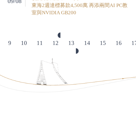
09/08
東海2週達標募款4,500萬 再添兩間AI PC教
室與NVIDIA GB200
9
10
11
12
13
14
15
16
1