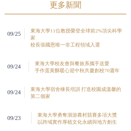
更多新聞
東海大學11位教授榮登全球前2%頂尖科學
09/25
家
校長張國恩唯一非工程領域入選
東海大學校友會與餐旅系攜手送愛
09/24
手作蛋黃酥暖心迎中秋共慶創校70週年
東海大學宿舍棟長培訓 打造校園成溫馨的
09/24
第二個家
東海大學勇奪洄游農村競賽多項大獎
09/23
以跨域實作厚植文化永續與地方創生