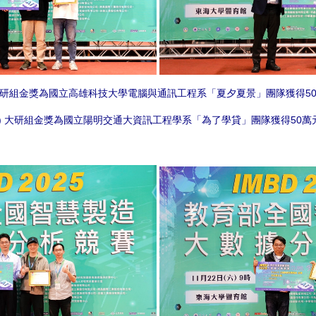
 大研組金獎為國立高雄科技大學電腦與通訊工程系「夏夕夏景」團隊獲得5
右) 大研組金獎為國立陽明交通大資訊工程學系「為了學貸」團隊獲得50萬