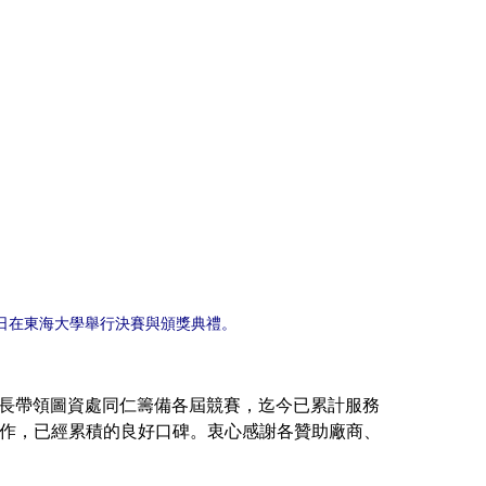
）日在東海大學舉行決賽與頒獎典禮。
長帶領圖資處同仁籌備各屆競賽，迄今已累計服務
合作，已經累積的良好口碑。衷心感謝各贊助廠商、