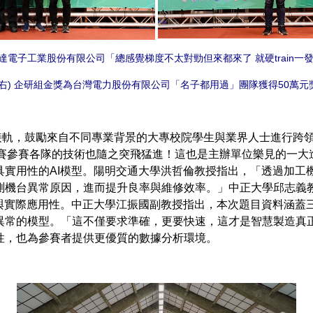
台達電子工業股份有限公司「總感覺梯度不太對勁但來都來了 就硬train一
圖右) 企研組金獎為台灣電力股份有限公司「名子都用過」團隊獲得50萬元
，鼓勵來自不同專業背景的大專校院學生與業界人士進行跨領
，決賽參賽各隊的技術也隨之突飛猛進！這也是主辦單位樂見的一
具實用性的AI模型。陽明交通大學洪哲倫教授指出，「透過加工
測機台異常原因，進而提升良率與維修效率。」中正大學邱志義
力與實際應用性。中正大學江振國副教授指出，本次題目資料涵蓋
異常的模型。「這不僅要求準確，更要快速，這才是智慧製造真
性，也為參賽者提供更優質的數據分析環境。