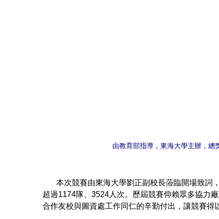
由教育部指導，東海大學主辦，總獎
本次競賽由東海大學劉正副校長蒞臨開場致詞，歡
超過1174隊、3524人次。歷屆競賽仰賴眾多
合作友校與圖資處工作同仁的辛勤付出，讓競賽得