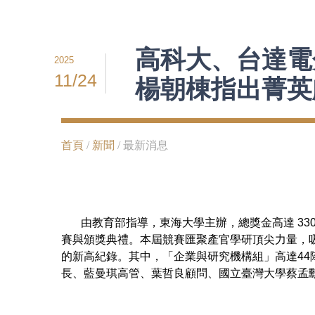
高科大、台達電
2025
11/24
楊朝棟指出菁英
首頁
/
新聞
/ 最新消息
由教育部指導，東海大學主辦，總獎金高達 330
賽與頒獎典禮。本屆競賽匯聚產官學研頂尖力量，吸引
的新高紀錄。其中，「企業與研究機構組」高達44
長、藍曼琪高管、葉哲良顧問、國立臺灣大學蔡孟