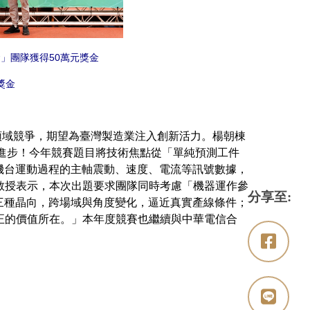
發」團隊獲得50萬元獎金
獎金
域競爭，期望為臺灣製造業注入創新活力。楊朝棟
大進步！今年競賽題目將技術焦點從「單純預測工件
機台運動過程的主軸震動、速度、電流等訊號數據，
教授表示，本次出題要求團隊同時考慮「機器運作參
分享至:
三種晶向，跨場域與角度變化，逼近真實產線條件；
正的價值所在。」本年度競賽也繼續與中華電信合