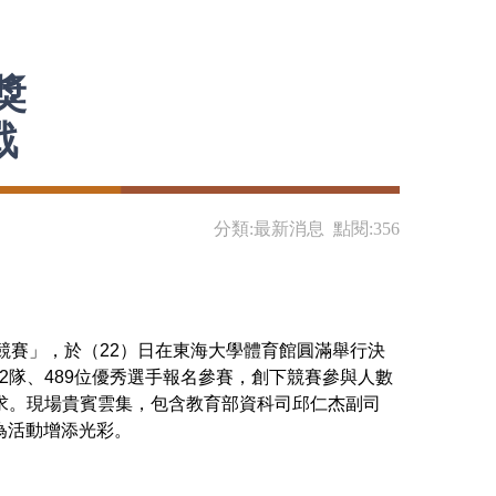
獎
戰
分類:最新消息 點閱:356
競賽」，於（22）日在東海大學體育館圓滿舉行決
2隊、489位優秀選手報名參賽，創下競賽參與人數
需求。現場貴賓雲集，包含教育部資科司邱仁杰副司
為活動增添光彩。