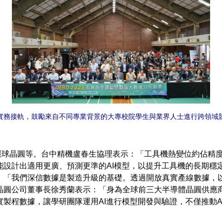
實務接軌，鼓勵來自不同專業背景的大專校院學生與業界人士進行跨領域
晶圓等。台中精機盧春生協理表示：「工具機熱變位約佔精度誤
能設計出適用更廣、預測更準的AI模型，以提升工具機的長期穩
：「我們深信數據是製造升級的基礎。透過開放真實產線數據，
晶圓公司董事長徐秀蘭表示：「身為全球前三大半導體晶圓供應
製程數據，讓學研團隊運用AI進行模型開發與驗證，不僅推動A
」