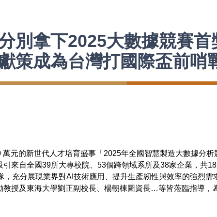
分別拿下2025大數據競賽首
獻策成為台灣打國際盃前哨
 萬元的新世代人才培育盛事「2025年全國智慧製造大數據分析
來自全國39所大專校院、53個跨領域系所及38家企業，共18
隊，充分展現業界對AI技術應用、提升生產韌性與效率的強烈
勳教授及東海大學劉正副校長、楊朝棟圖資長…等皆蒞臨指導，