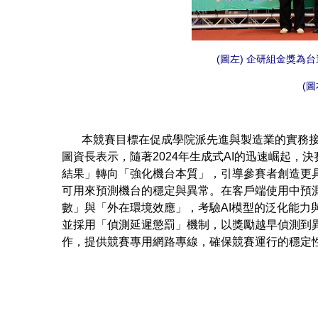
(圖左) 企研組金獎為
(
本競賽目標在促成學院派先進與製造業的實務接軌
圖資長表示，隨著2024年生成式AI的迅速崛起
結果」轉向「強化機台本質」，引導參賽者創造更
可用來預測機台的穩定與異常。在客戶端使用中預
數」與「外在環境效應」，考驗AI模型的泛化能
並採用「偵測延遲懲罰」機制，以獎勵越早偵測到
作，提供競賽專用網路專線，確保競賽運行的穩定