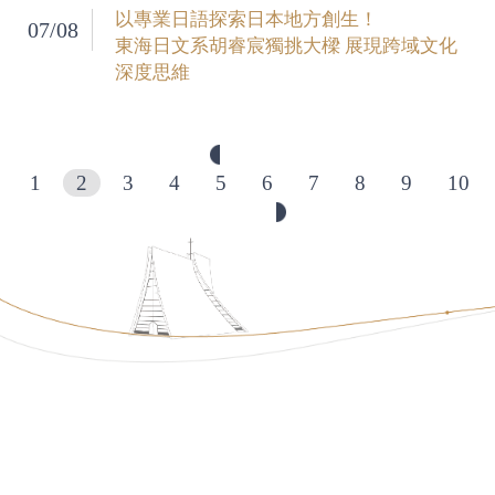
以專業日語探索日本地方創生！
07/08
東海日文系胡睿宸獨挑大樑 展現跨域文化
深度思維
1
2
3
4
5
6
7
8
9
10