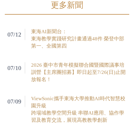
更多新聞
東海AI新聞台：
07/12
東海教學實踐研究計畫通過48件 榮登中部
第一、全國第四
2026 臺中市青年模擬聯合國暨國際議事培
07/10
訓營【主席團招募】即日起至7/26(日)止開
放報名！
ViewSonic攜手東海大學推動AI時代智慧校
07/09
園升級
跨場域教學空間升級 串聯AI應用、協作學
習及教育交流，展現高教教學創新