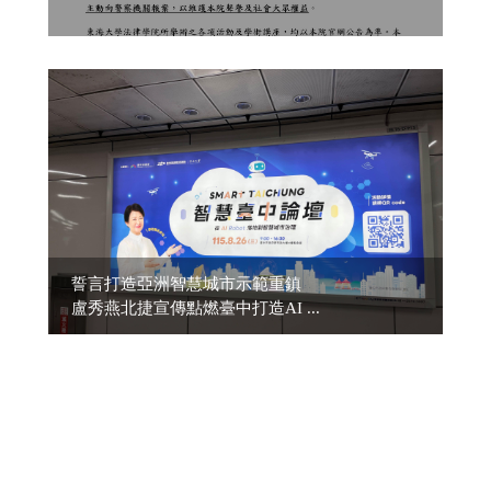
誓言打造亞洲智慧城市示範重鎮
盧秀燕北捷宣傳點燃臺中打造AI ...