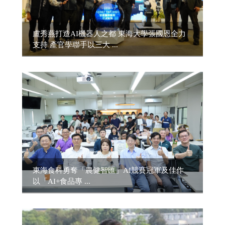
盧秀燕打造AI機器人之都 東海大學張國恩全力
支持 產官學聯手以三大 ...
東海食科勇奪「農健智匯」AI競賽冠軍及佳作
以「AI+食品專 ...