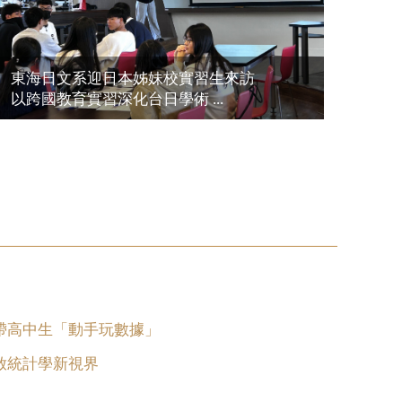
東海日文系迎日本姊妹校實習生來訪
以跨國教育實習深化台日學術 ...
帶高中生「動手玩數據」
啟統計學新視界