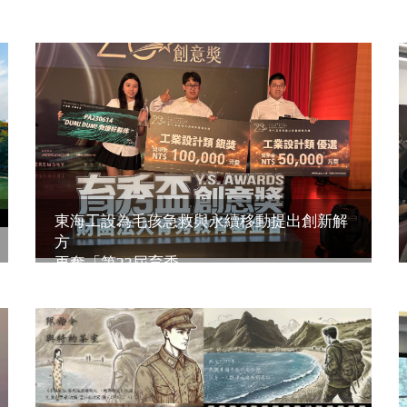
東海工設為毛孩急救與永續移動提出創新解
方
再奪「第23屆育秀 ...