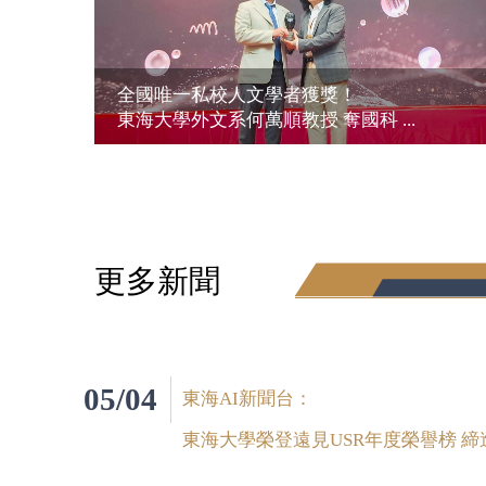
全國唯一私校人文學者獲獎！
東海大學外文系何萬順教授 奪國科 ...
更多新聞
05/04
東海AI新聞台：
東海大學榮登遠見USR年度榮譽榜 締