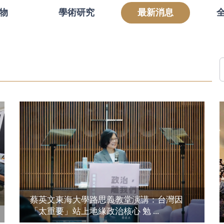
物
學術研究
最新消息
蔡英文東海大學路思義教堂演講：台灣因
「太重要」站上地緣政治核心 勉 ...