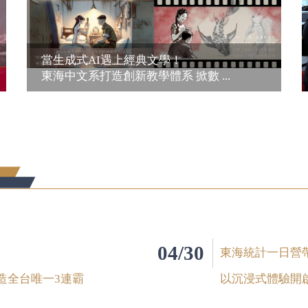
當生成式AI遇上經典文學！
東海中文系打造創新教學體系 掀數 ...
04/30
東海統計一日營
造全台唯一3連霸
以沉浸式體驗開