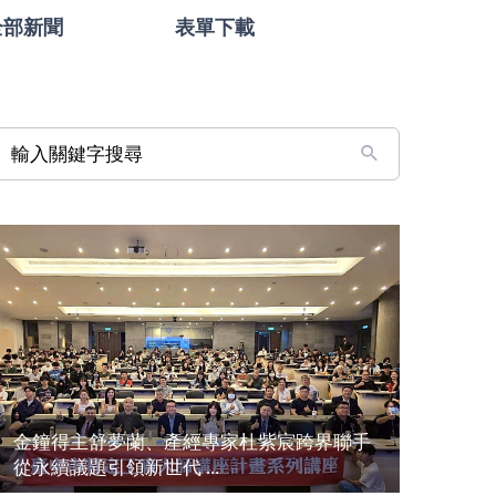
全部新聞
表單下載
輸入關鍵字搜尋
金鐘得主舒夢蘭、產經專家杜紫宸跨界聯手
從永續議題引領新世代 ...