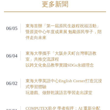
更多新聞
東海首辦「第一屆原民生啟程祝福活動」
06/05
暨原資中心年度成果展 勉勵原民學子，陪
伴走向未來
東海大學攜手「大阪弁天町台灣華語教
06/04
室」共推交流課程
以跨文化食品教學實踐SDGs永續理念
東海大學英語中心English Corner打造沉浸
06/02
式學習體驗
玩遊戲、做餅乾讓語言學習走出課堂
COMPUTEX前夕 學者疾呼：AI 重新分配