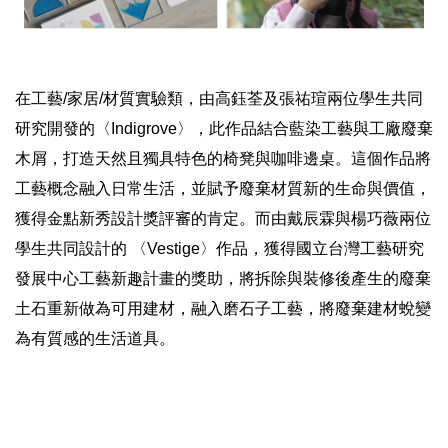
在工藝/家居/材質實驗類，由高鈺荃及張祐瑄兩位學生共同
研究開發的〈Indigrove〉，此作品結合藍染工藝與工廠廢棄
木屑，打造天然且獨具特色的椅凳與咖啡邊桌。這個作品將
工藝概念融入日常生活，並賦予廢棄材質新的生命與價值，
獲得金點新秀設計獎評審的肯定。而由戴辰霖與楊巧薇兩位
學生共同設計的 〈Vestige〉作品，獲得國立台灣工藝研究
發展中心工藝新趣計畫的獎助，將拆除與裝修後產生的廢棄
土石重新做為可用建材，融入磨石子工藝，將廢棄建材蛻變
為有質感的生活道具。