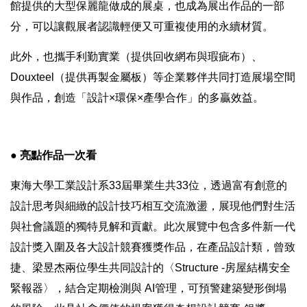
館提供的大型保麗龍做成的展桌，也成為展出作品的一部
分，可以讓觀展者認識輕便又可重複使用的永續材質。
此外，也攜手利勤實業（提供回收網布與瑕疵布）、
Douxteel（提供再製金屬板）等企業夥伴共同打造展場空間
與作品，創造「設計×環保×產學合作」的多贏效益。
● 亮點作品一次看
東海大學工業設計系33屆畢業生共33位，透過富有創意的
設計思考與細緻的設計技巧相互交流激盪，展現他們對生活
與社會議題的獨特見解和貢獻。此次展覽中包含多件新一代
設計獎入圍及各大設計競賽獲獎作品，在產品設計類，曾致
捷、梁昱杰兩位學生共同設計的〈Structure -房屋結構安全
緊報器〉，結合定期檢測與 AI管理，可預警建築變形倒塌