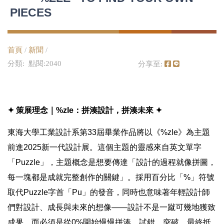
PIECES
首頁
/
新聞
/
分類: 點閱:2040
分享至:
✦ 策展理念｜%zle：拼湊設計，拼湊未來 ✦
東海大學工業設計系第33屆畢業作品將以《%zle》為主題
前進2025新一代設計展。這個主題的靈感來自英文單字
「Puzzle」，主題概念是想要傳達「設計的過程就像拼圖，
每一塊都是成就完整創作的關鍵」。採用百分比「%」符號
取代Puzzle字首「Pu」的發音，同時也意味著年輕設計師
們對設計、成長與未來的想像——設計不是一蹴可幾地獲致
成果，而必須是從0%開始慢慢拼湊、試錯、突破，最終抵