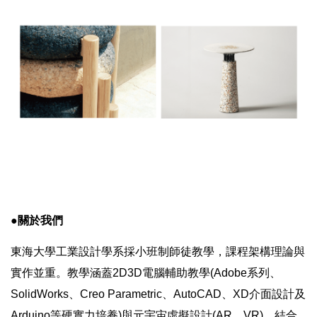
●關於我們
東海大學工業設計學系採小班制師徒教學，課程架構理論與
實作並重。教學涵蓋2D3D電腦輔助教學(Adobe系列、
SolidWorks、Creo Parametric、AutoCAD、XD介面設計及
Arduino等硬實力培養)與元宇宙虛擬設計(AR、VR)，結合