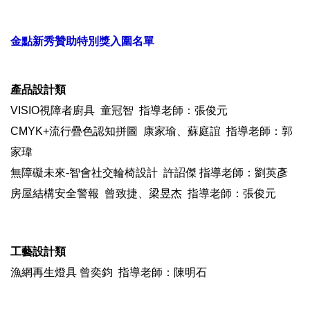
金點新秀贊助特別獎入圍名單
產品設計類
VISIO視障者廚具 童冠智 指導老師：張俊元
CMYK+流行疊色認知拼圖 康家瑜、蘇庭誼 指導老師：郭
家瑋
無障礙未來-智會社交輪椅設計 許詔傑 指導老師：劉英彥
房屋結構安全警報 曾致捷、梁昱杰 指導老師：張俊元
工藝設計類
漁網再生燈具 曾奕鈞 指導老師：陳明石