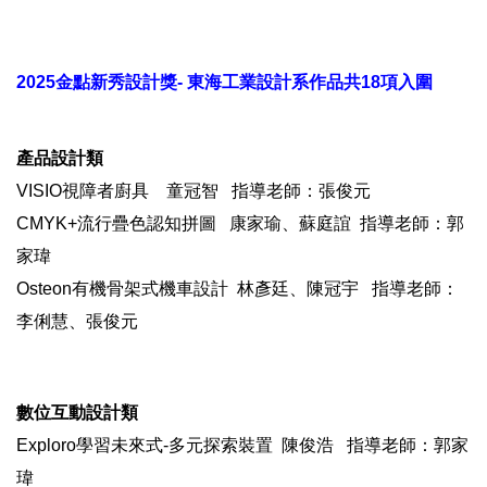
2025金點新秀設計獎- 東海工業設計系作品共18項入圍
產品設計類
VISIO視障者廚具 童冠智 指導老師：張俊元
CMYK+流行疊色認知拼圖 康家瑜、蘇庭誼 指導老師：郭
家瑋
Osteon有機骨架式機車設計 林彥廷、陳冠宇 指導老師：
李俐慧、張俊元
數位互動設計類
Exploro學習未來式-多元探索裝置 陳俊浩 指導老師：郭家
瑋