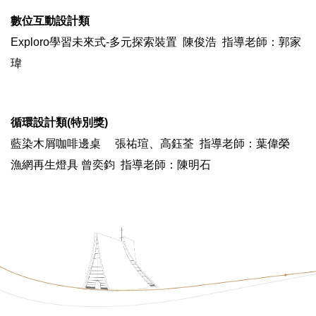
數位互動設計類
Exploro學習未來式-多元探索裝置 陳俊浩 指導老師：郭家
瑋
循環設計類(特別獎)
藍染木屑咖啡邊桌 張祐瑄、高鈺荃 指導老師：葉偉榮
漁網再生燈具 曾奕鈞 指導老師：陳明石