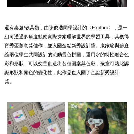
還有桌遊/教具類，由陳俊浩同學設計的〈Exploro〉，是一
組可透過多角度觀察實際探索理解世界的學習工具，其獲得
育秀盃創意獎佳作，並入圍金點新秀設計獎。康家瑜與蘇庭
誼兩位學生共同設計的流動疊色拼圖，運用水的特性融合色
彩和形狀，可以交疊創造出各種圖案與色彩，孩童可藉此認
識形狀和顏色的變化性，此作品也入圍了金點新秀設計
獎。