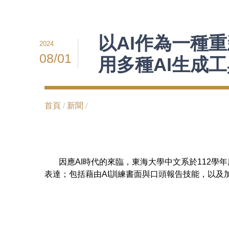
以AI作為一種
2024
08/01
用多種AI生成
首頁
/
新聞
/
因應AI時代的來臨，東海大學中文系於112學年
表達；包括藉由AI訓練書面與口頭報告技能，以及