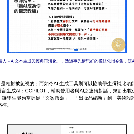
書人－AI文本生成與經典再活化」，透過事先構思好的模組化指令集，讓
相對被忽視的；而如今AI 生成工具則可以協助學生彌補此項能
語言生成AI：COPILOT，輔助使用者與AI之連續對話，規劃
，讓學生能夠掌握從「文案撰寫」、「出版品編輯」到「美術設
路徑。