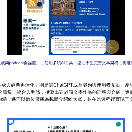
生成與podcast自媒體」，使用多項AI工具，協助學生完善文本架構，促
成與經典再活化」則是讓ChatGPT成為能夠與使用者互動、
之蒐集、統合與判讀，撰寫出對於該文學作品的詮釋與介紹；進而結
內涵，進而以數位廣播為載體介紹給大眾，並在此過程裡實現了