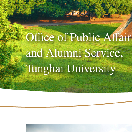
Office of Public Affair
and Alumni Service,
Tunghai University