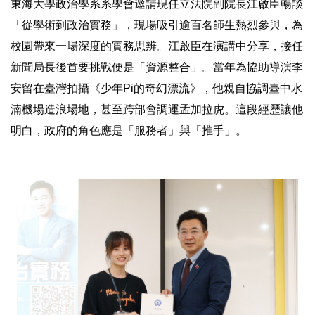
東海大學政治學系系學會邀請現任立法院副院長江啟臣暢談
「從學術到政治實務」，現場吸引逾百名師生熱烈參與，為
校園帶來一場深度的實務思辨。江啟臣在演講中分享，接任
新聞局長後首要挑戰便是「資源整合」。當年為協助導演李
安留在臺灣拍攝《少年Pi的奇幻漂流》，他親自協調臺中水
湳機場造浪場地，甚至跨部會調運孟加拉虎。這段經歷讓他
明白，政府的角色應是「服務者」與「推手」。