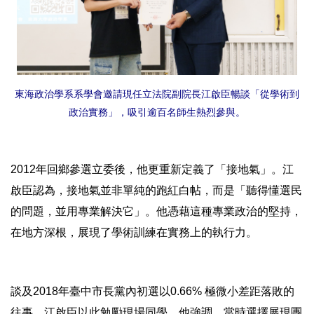
東海政治學系系學會邀請現任立法院副院長江啟臣暢談「從學術到
政治實務」，吸引逾百名師生熱烈參與。
2012年回鄉參選立委後，他更重新定義了「接地氣」。江
啟臣認為，接地氣並非單純的跑紅白帖，而是「聽得懂選民
的問題，並用專業解決它」。他憑藉這種專業政治的堅持，
在地方深根，展現了學術訓練在實務上的執行力。
談及2018年臺中市長黨內初選以0.66% 極微小差距落敗的
往事，江啟臣以此勉勵現場同學。他強調，當時選擇展現團