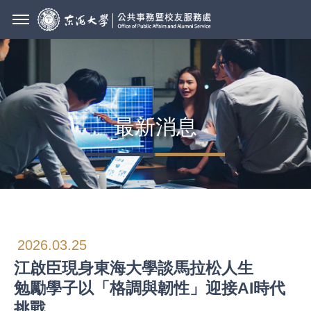
最新消息
2026.03.25
江啟臣現身東海大學談馬拉松人生
勉勵學子以「格調與韌性」迎接AI時代
挑戰