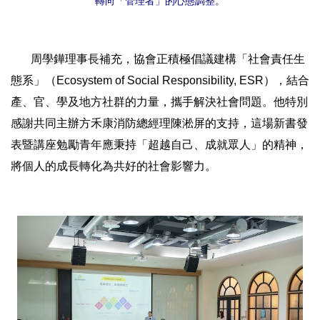
轉向「管理者」的心態調整。
周學鏵理事長補充，協會正積極倡議建構「社會責任生
態系」（Ecosystem of Social Responsibility, ESR），結合
產、官、學及地方社群的力量，攜手解決社會問題。他特別
感謝共同主辦方禾康消防總經理陳淞屏的支持，這場新書發
表暨講座勉勵青年應秉持「超越自己、成就眾人」的精神，
將個人的成長轉化為共好的社會影響力。