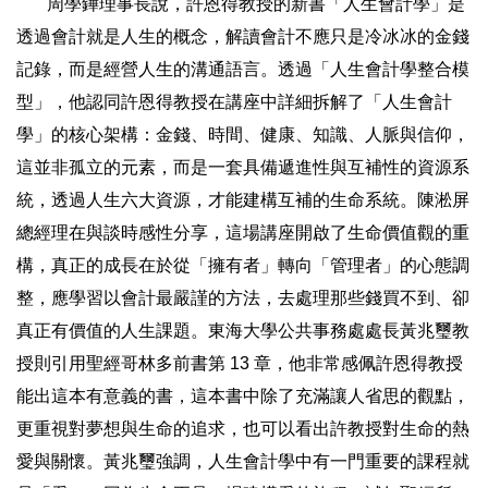
周學鏵理事長說，許恩得教授的新書「人生會計學」是
透過會計就是人生的概念，解讀會計不應只是冷冰冰的金錢
記錄，而是經營人生的溝通語言。透過「人生會計學整合模
型」，他認同許恩得教授在講座中詳細拆解了「人生會計
學」的核心架構：金錢、時間、健康、知識、人脈與信仰，
這並非孤立的元素，而是一套具備遞進性與互補性的資源系
統，透過人生六大資源，才能建構互補的生命系統。陳淞屏
總經理在與談時感性分享，這場講座開啟了生命價值觀的重
構，真正的成長在於從「擁有者」轉向「管理者」的心態調
整，應學習以會計最嚴謹的方法，去處理那些錢買不到、卻
真正有價值的人生課題。東海大學公共事務處處長黃兆璽教
授則引用聖經哥林多前書第 13 章，他非常感佩許恩得教授
能出這本有意義的書，這本書中除了充滿讓人省思的觀點，
更重視對夢想與生命的追求，也可以看出許教授對生命的熱
愛與關懷。黃兆璽強調，人生會計學中有一門重要的課程就