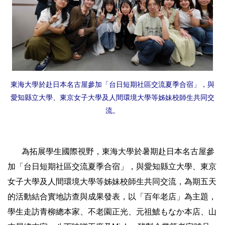
東海大學於赴日本名古屋參加「台日短期社區交流夏季合宿」，與
愛知縣立大學、東京女子大學及人間環境大學等姊妹校師生共同交
流。
為拓展學生國際視野，東海大學於暑期赴日本名古屋參
加「台日短期社區交流夏季合宿」，與愛知縣立大學、東京
女子大學及人間環境大學等姊妹校師生共同交流，為期五天
的活動結合實地訪查與成果發表，以「百年老店」為主題，
學生走訪青柳總本家、不老園正光、元祖鯱もなか本店、山