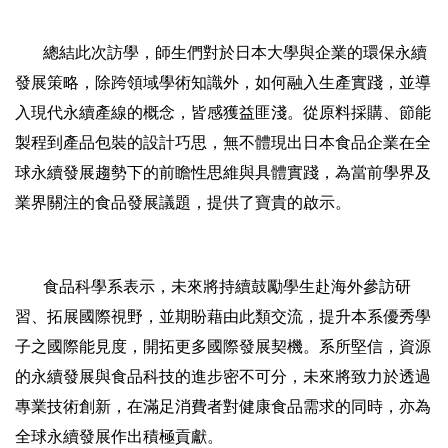
總結此次訪學，師生們對於日本大學與企業的環保永續
發展策略，除跨領域學術知識外，如何融入生產實踐，並導
入現代永續產線的概念，皆感獲益匪淺。從原料採購、節能
製程到產品包裝的設計巧思，無不體現出日本食品企業在全
球永續發展趨勢下的前瞻性思維與具體實踐，為當前學界及
業界關注的食品發展議題，提供了寶貴的啟示。
食品科學系表示，未來將持續鼓勵學生赴海外參訪研
習、拓展國際視野，並期盼藉由此類交流，提升本系優秀學
子之國際能見度，開拓更多國際發展契機。系所堅信，資源
的永續發展與食品科技的進步密不可分，未來將致力於透過
專業技術創新，在滿足消費者對健康食品需求的同時，亦為
全球永續發展作出積極貢獻。