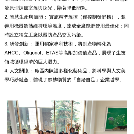
流原理調節室溫與採光，顯著降低能耗。
2. 智慧生產與節能： 實施精準溫控（僅控制發酵槽），並
善用機器餘熱維持環境溫度，達成全廠能源使用最佳化；同
時設立獨立工廠以嚴防產品交叉污染。
3. 研發創新： 運用獨家專利技術，將副產物轉化為
AHCC、Oligonol、ETAS等高附加價值產品，展現了生技
領域循環經濟的巨大潛力。
4. 人文關懷： 廠區內陳設多樣化藝術品，將科學與人文美
學巧妙融合，體現了超越物質的「自給自足」企業哲學。