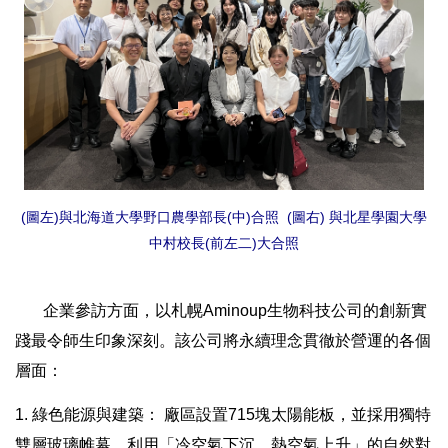
(圖左)與北海道大學野口農學部長(中)合照 (圖右) 與北星學園大學
中村校長(前左二)大合照
企業參訪方面，以札幌Aminoup生物科技公司的創新實
踐最令師生印象深刻。該公司將永續理念貫徹於營運的各個
層面：
1. 綠色能源與建築： 廠區設置715塊太陽能板，並採用獨特
雙層玻璃帷幕，利用「冷空氣下沉、熱空氣上升」的自然對