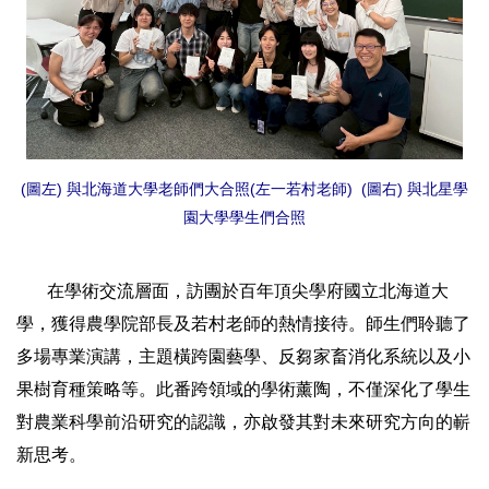
(圖左) 與北海道大學老師們大合照(左一若村老師) (圖右) 與北星學
園大學學生們合照
在學術交流層面，訪團於百年頂尖學府國立北海道大
學，獲得農學院部長及若村老師的熱情接待。師生們聆聽了
多場專業演講，主題橫跨園藝學、反芻家畜消化系統以及小
果樹育種策略等。此番跨領域的學術薰陶，不僅深化了學生
對農業科學前沿研究的認識，亦啟發其對未來研究方向的嶄
新思考。