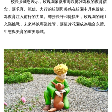
校長張國恩表示，玫瑰園象徵東海以博雅為根的教育信
念，讓求真、篤信、力行的校訓與美感在校園中具象綻放，
為教育注入前行的力量。總務長許和捷指出，玫瑰園的施工
充滿挑戰，未來將以專業維管，讓這片花園成為融合永續、
生態與美育的重要場域。