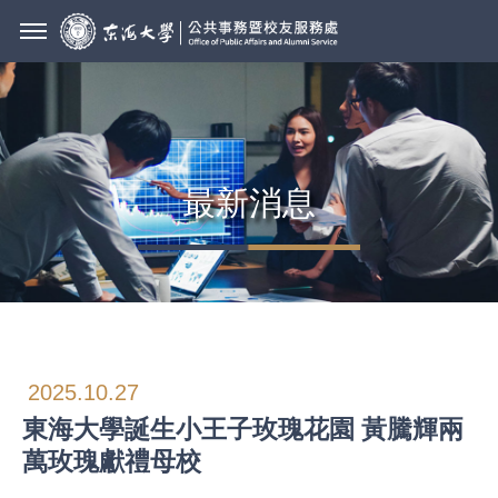
最新消息
2025.10.27
東海大學誕生小王子玫瑰花園 黃騰輝兩
萬玫瑰獻禮母校