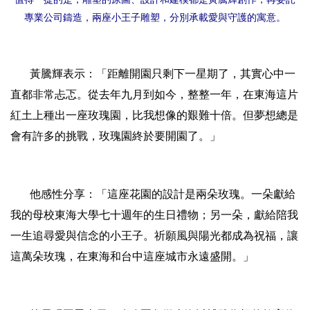
專業公司鑄造，兩座小王子雕塑，分別承載愛與守護的寓意。
黃騰輝表示：「距離開園只剩下一星期了，其實心中一
直都非常忐忑。從去年九月到如今，整整一年，在東海這片
紅土上種出一座玫瑰園，比我想像的艱難十倍。但夢想總是
會有許多的挑戰，玫瑰園終於要開園了。」
他感性分享：「這座花園的設計是兩朵玫瑰。一朵獻給
我的母校東海大學七十週年的生日禮物；另一朵，獻給陪我
一生追尋愛與信念的小王子。祈願風與陽光都成為祝福，讓
這萬朵玫瑰，在東海和台中這座城市永遠盛開。」