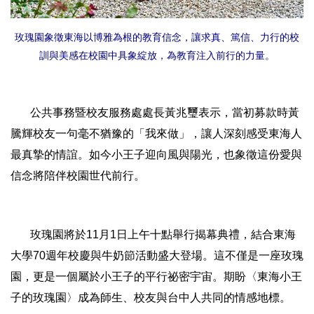
玫瑰園象徵東海以博雅為根的教育信念，讓求真、篤信、力行的校
訓與美感在校園中具象綻放，為教育注入前行的力量。
公共事務暨校友服務處處長黃兆璽表示，當初募款時黃
騰輝校友一句毫不猶豫的「我來做」，讓人深刻感受東海人
最真摯的情誼。如今小王子迎向風與陽光，也象徵這份愛與
信念將陪伴校園世代前行。
玫瑰園將於11月1日上午十點舉行揭幕典禮，結合東海
大學70週年校慶與牛奶節活動盛大登場。這不僅是一座玫瑰
園，更是一個屬於小王子的平行祕密宇宙。期盼〈東海小王
子的玫瑰園〉成為師生、校友與台中人共同的情感地標。