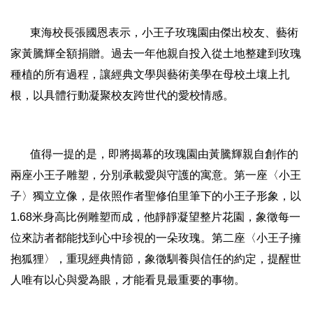
東海校長張國恩表示，小王子玫瑰園由傑出校友、藝術
家黃騰輝全額捐贈。過去一年他親自投入從土地整建到玫瑰
種植的所有過程，讓經典文學與藝術美學在母校土壤上扎
根，以具體行動凝聚校友跨世代的愛校情感。
值得一提的是，即將揭幕的玫瑰園由黃騰輝親自創作的
兩座小王子雕塑，分別承載愛與守護的寓意。第一座〈小王
子〉獨立立像，是依照作者聖修伯里筆下的小王子形象，以
1.68米身高比例雕塑而成，他靜靜凝望整片花園，象徵每一
位來訪者都能找到心中珍視的一朵玫瑰。第二座〈小王子擁
抱狐狸〉，重現經典情節，象徵馴養與信任的約定，提醒世
人唯有以心與愛為眼，才能看見最重要的事物。