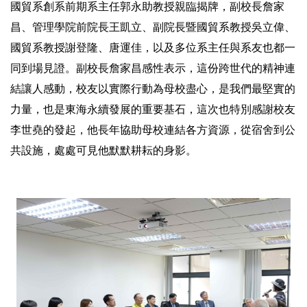
國貿系創系前期系主任郭永助教授親臨揭牌，副校長詹家
昌、管理學院前院長王凱立、副院長暨國貿系教授吳立偉、
國貿系教授謝登隆、唐運佳，以及多位系主任與系友也都一
同到場見證。副校長詹家昌感性表示，這份跨世代的精神連
結讓人感動，校友以實際行動為母校盡心，是我們最堅實的
力量，也是東海永續發展的重要基石，這次也特別感謝校友
李世堯的發起，他長年協助母校連結各方資源，從宿舍到公
共設施，處處可見他默默耕耘的身影。