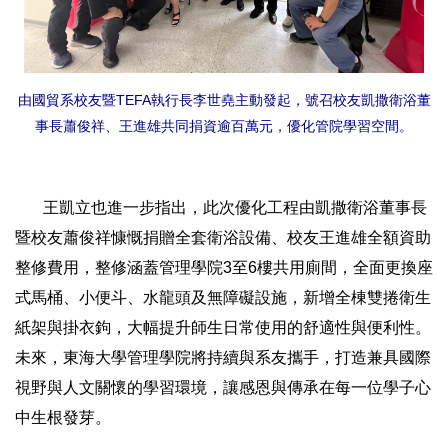
由國貿系校友暨TEFA執行長李世堯主動發起，號召校友凱撒衛浴董
事長蕭俊祥、王進雄共同捐資逾百萬元，優化管院學習空間。
王凱立也進一步指出，此次優化工程由凱撒衛浴董事長
暨校友蕭俊祥慷慨捐贈全套衛浴設備、校友王進雄全額資助
整修費用，整修涵蓋管理學院3至6樓共用廁間，全面更換座
式馬桶、小便斗、水龍頭及無障礙設施，新增全棟雙捲衛生
紙架與掛衣鉤，大幅提升師生日常使用的舒適性與便利性。
未來，東海大學管理學院將持續與系友攜手，打造兼具國際
視野與人文關懷的學習環境，讓感恩與傳承在每一位學子心
中生根發芽。