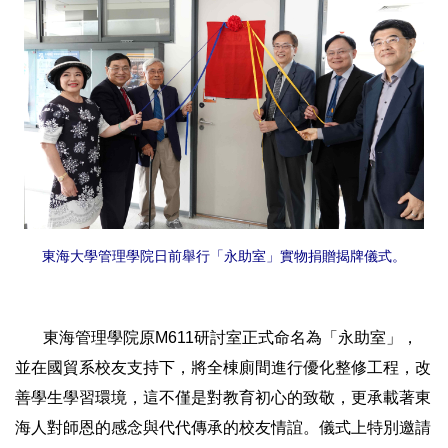
東海大學管理學院日前舉行「永助室」實物捐贈揭牌儀式。
東海管理學院原M611研討室正式命名為「永助室」，
並在國貿系校友支持下，將全棟廁間進行優化整修工程，改
善學生學習環境，這不僅是對教育初心的致敬，更承載著東
海人對師恩的感念與代代傳承的校友情誼。儀式上特別邀請