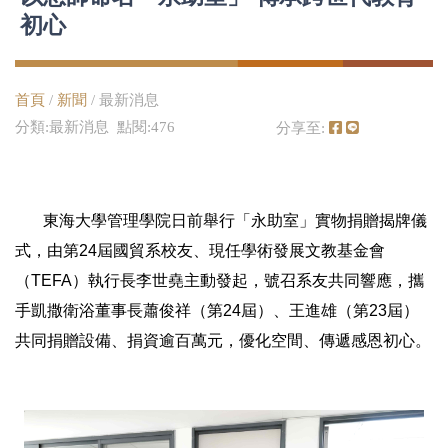
初心
首頁
/
新聞
/ 最新消息
分類:最新消息 點閱:476
分享至:
東海大學管理學院日前舉行「永助室」實物捐贈揭牌儀
式，由第24屆國貿系校友、現任學術發展文教基金會
（TEFA）執行長李世堯主動發起，號召系友共同響應，攜
手凱撒衛浴董事長蕭俊祥（第24屆）、王進雄（第23屆）
共同捐贈設備、捐資逾百萬元，優化空間、傳遞感恩初心。