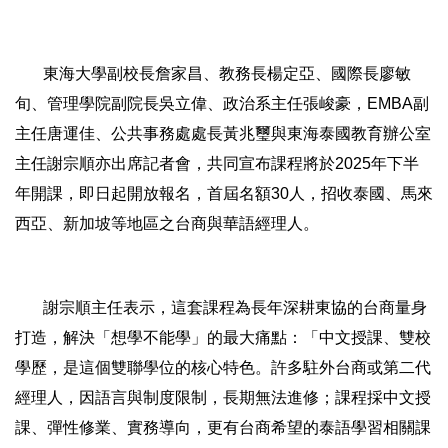
東海大學副校長詹家昌、教務長楊定亞、國際長廖敏
旬、管理學院副院長吳立偉、政治系主任張峻豪，EMBA副
主任唐運佳、公共事務處處長黃兆璽與東海泰國教育辦公室
主任謝宗順亦出席記者會，共同宣布課程將於2025年下半
年開課，即日起開放報名，首屆名額30人，招收泰國、馬來
西亞、新加坡等地區之台商與華語經理人。
謝宗順主任表示，這套課程為長年深耕東協的台商量身
打造，解決「想學不能學」的最大痛點：「中文授課、雙校
學歷，是這個雙聯學位的核心特色。許多駐外台商或第二代
經理人，因語言與制度限制，長期無法進修；課程採中文授
課、彈性修業、實務導向，更有台商希望的泰語學習相關課