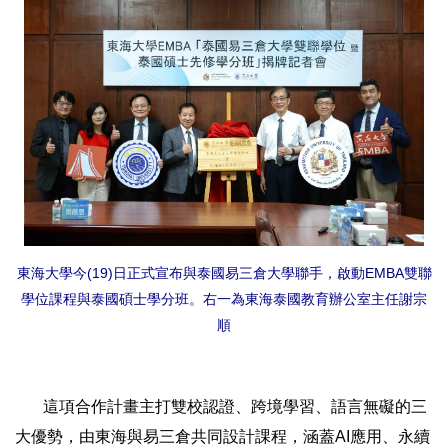
東海大學今(19)日正式宣布與泰國易三倉大學聯手，啟動EMBA雙聯
學位課程與泰國碩士學分班。右一為東海泰國教育辦公室主任謝宗
順
這項合作計畫主打雙校認證、跨境學習、語言無礙的三
大優勢，由東海與易三倉共同設計課程，涵蓋AI應用、永續