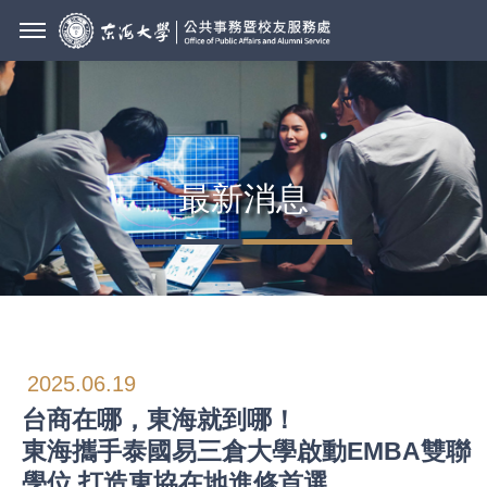
最新消息
2025.06.19
台商在哪，東海就到哪！
東海攜手泰國易三倉大學啟動EMBA雙聯
學位 打造東協在地進修首選