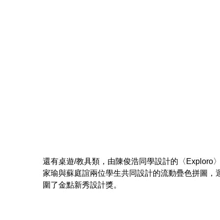
還有桌遊/教具類，由陳俊浩同學設計的〈Expl
家瑜與蘇庭誼兩位學生共同設計的流動疊色拼圖，
圍了金點新秀設計獎。