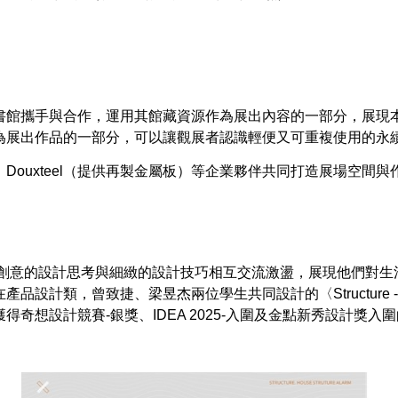
書館攜手與合作，運用其館藏資源作為展出內容的一部分，展現
為展出作品的一部分，可以讓觀展者認識輕便又可重複使用的永
ouxteel（提供再製金屬板）等企業夥伴共同打造展場空間
有創意的設計思考與細緻的設計技巧相互交流激盪，展現他們對
設計類，曾致捷、梁昱杰兩位學生共同設計的〈Structure 
奇想設計競賽-銀獎、IDEA 2025-入圍及金點新秀設計獎入