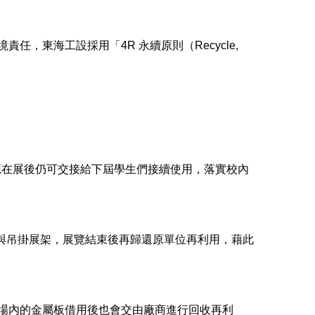
責任，東海工設採用「4R 永續原則（Recycle,
。
源在展後仍可交接給下屆學生們接續使用，落實校內
與吊掛展架，展覽結束後再歸還原單位再利用，藉此
場內的金屬板借用後也會交由廠商進行回收再利