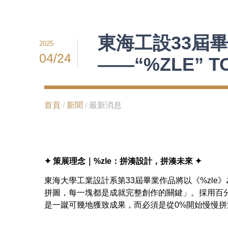
東海工設33屆畢
2025
04/24
——“%ZLE” TO
首頁
/
新聞
/ 最新消息
✦ 策展理念｜%zle：拼湊設計，拼湊未來 ✦
東海大學工業設計系第33屆畢業作品將以《%zle
拼圖，每一塊都是成就完整創作的關鍵」。採用百分
是一蹴可幾地獲致成果，而必須是從0%開始慢慢拼