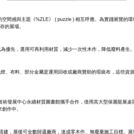
主題《%ZLE》 ( puzzle ) 相互呼應。為實踐展覽的環境
環共存的展場。
化為優先，選用可再利用材質，減少一次性木作，降低廢料產生
氛燈、布料、部分金屬是運用回收或廠商贊助的瑕疵布，這些資
技術發展中心永續材質圖書館攜手合作，借用其大型保麗龍展桌
來創作中。
搭建，展後可全數歸還廠商，達成零木作、無廢棄施工目標。展