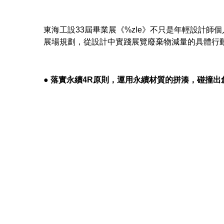
東海工設33屆畢業展《%zle》不只是年輕設計
展場規劃，從設計中實踐展覽廢棄物減量的具體行
● 落實永續4R原則，運用永續材質的拼湊，碰撞出