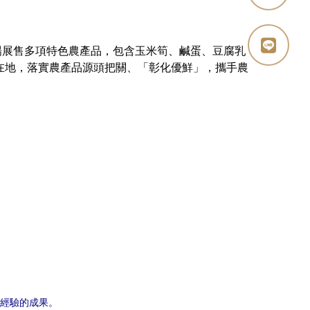
展售多項特色農產品，包含玉米筍、鹹蛋、豆腐乳
在地，落實農產品源頭把關、「彰化優鮮」，攜手農
經驗的成果。