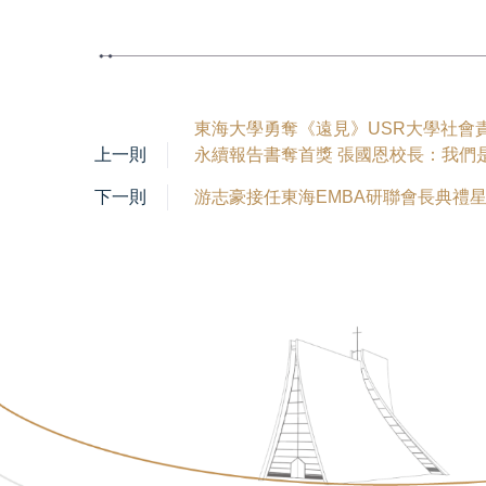
東海大學勇奪《遠見》USR大學社會
上一則
永續報告書奪首獎 張國恩校長：我們
下一則
游志豪接任東海EMBA研聯會長典禮