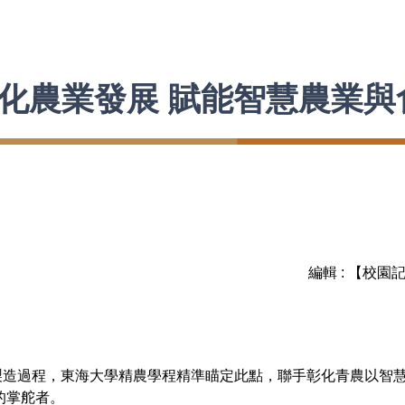
化農業發展 賦能智慧農業與
編輯 : 【校園
過程，東海大學精農學程精準瞄定此點，聯手彰化青農以智慧
的掌舵者。