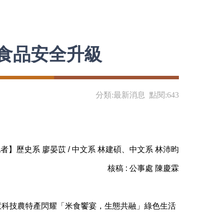
食品安全升級
分類:最新消息 點閱:643
記者】歷史系 廖晏苡 / 中文系 林建碩、中文系 林沛昀
核稿 : 公事處 陳慶霖
科技農特產閃耀「米食饗宴，生態共融」綠色生活