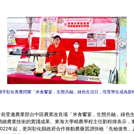
聯手彰化青農閃耀「米食饗宴，生態共融」綠色生活日，培育學生成為新
受邀農業部台中區農業改良場「米食饗宴，生態共融」綠色生
精緻農業技術的實踐成果。東海大學精農學程主任劉程煒表示，
022年起，更與彰化縣政府合作推動農藥質譜快檢「先檢後售