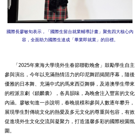
國際長廖敏旬表示，「國際生留台就業輔導計畫」聚焦四大核心內
容，全面助力國際生達成「畢業即就業」的目標。
「2025年東海大學境外生春節聯歡晚會」鼓勵學生自主
參與演出，今年以充滿熱情活力的印尼舞蹈揭開序幕，隨後
優雅的日本舞、充滿中式的馬來西亞舞獅，及港澳學生帶來
的程派京劇《鎖麟囊》，各具韻味，為晚會注入豐富的文化
內涵。廖敏旬進一步說明，春晚規模和參與人數逐年攀升，
展現學生對傳統文化的熱愛及多元文化的尊重與包容，有效
促進境外生文化交流與凝聚力，打造溫馨多彩的國際校園氛
圍。