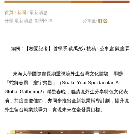
首頁
/
新聞
/ 最新消息
分類:最新消息 點閱:529
分享至:
編輯 : 【校園記者】哲學系 蔡禹彤 / 核稿 : 公事處 陳慶霖
東海大學國際處長期重視境外生台灣文化體驗，舉辦
「蛇舞春風．寰宇齊歡」（Snake Year Spectacular: A
Global Gathering!）聯歡春晚，邀請境外生分享特色文化表
演，共度喜慶佳節，亦同步推出全新就業輔導計劃，提升境
外生留台就業競爭力，實現未來在臺發展目標。