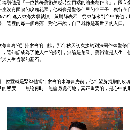
男稱讚他是「一位執著藝術美感時空兩端的繪畫創作者」。國立臺
一座沒有圍牆的玫瑰花園，他就像是聖修伯里的小王子，獨行在
979年進入東海大學就讀，黃騰輝表示，從東部來到台中的他
像。這裡的每一個角落，對他來說，自己就像是新世界的入口
海書房的那排宿舍的四樓。那年秋天初次接觸到法國作家聖修
」，這句話成為了他人生的指引，無論是創業、藝術還是人生，
術與人生哲學的基石。
位置就是緊鄰他當年宿舍的東海書房前，他希望所捐贈的玫瑰
活的態度——無論何時，無論身處何地，真正重要的，是心中的