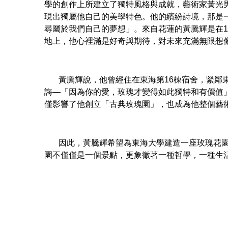
學的創作上所建立了獨特風格與成就，藝術家黃光
現出獨屬他自己的美學特色。他的繽紛詩境，那是
尋屬於我們自己的夢想」。來自花蓮的黃騰輝是在1
地上，他心裡滿是好奇與期待，對未來充滿無限想
黃騰輝說，他曾經住在東海第16棟宿舍，緊鄰東
誨—「因為你的愛，玫瑰才變得如此獨特和有價值
僅影響了他創立「古典玫瑰園」，也成為他整個藝
因此，黃騰輝希望為東海大學建造一座玫瑰花園，
園不僅僅是一個景點，更象徵著一種哲學，一種生