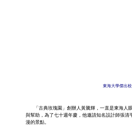
東海大學傑出校
「古典玫瑰園」創辦人黃騰輝，一直是東海人眼中
與幫助，為了七十週年慶，他邀請知名設計師張清
漫的景點。