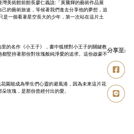
灣美術館前館長廖仁義說:「黃騰輝的藝術作品展
自己的藝術旅途，等候著我們進去分享他的夢想，追
，只是一個看著星空長大的少年，第一次站在這片土
。
伯里的名作《小王子》，書中狐狸對小王子的關鍵教
分享至:
他都堅持著那份對玫瑰般純淨愛的追求。這份啟蒙不
花園能成為學生們心靈的避風港，因為未來這片花
那朵玫瑰，是那份曾經付出的愛。