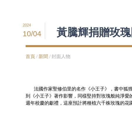
2024
黃騰輝捐贈玫瑰
10/04
首頁
/
新聞
/ 封面人物
法國作家聖修伯里的名作《小王子》，書中狐狸對
到《小王子》著作影響，同樣堅持對玫瑰般純淨愛
週年校慶的獻禮，這座預計將種植六千株玫瑰的花