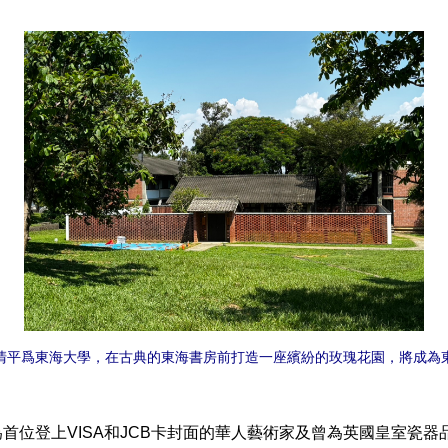
清平爲東海大學，在古典的東海書房前打造一座繽紛的玫瑰花園，將成為
位登上VISA和JCB卡封面的華人藝術家及曾為英國皇室瓷器