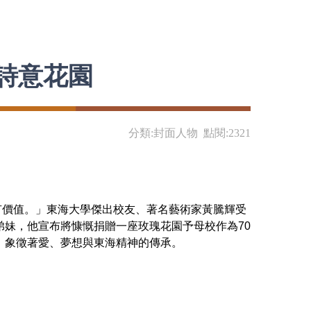
詩意花園
分類:封面人物 點閱:2321
價值。」東海大學傑出校友、著名藝術家黃騰輝受
妹，他宣布將慷慨捐贈一座玫瑰花園予母校作為70
，象徵著愛、夢想與東海精神的傳承。