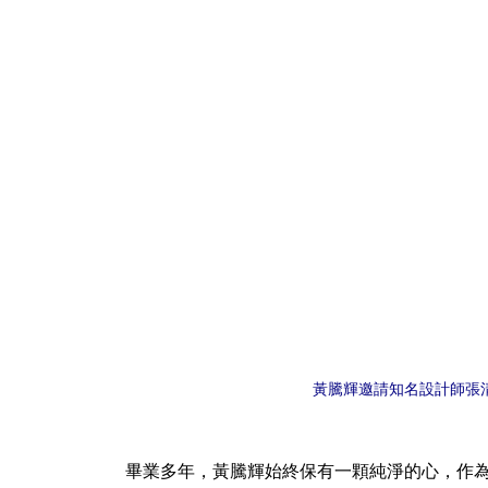
黃騰輝邀請知名設計師張
畢業多年，黃騰輝始終保有一顆純淨的心，作為首