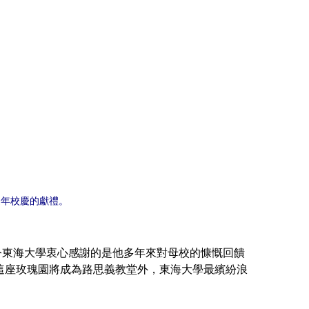
週年校慶的獻禮。
東海大學衷心感謝的是他多年來對母校的慷慨回饋
這座玫瑰園將成為路思義教堂外，東海大學最繽紛浪