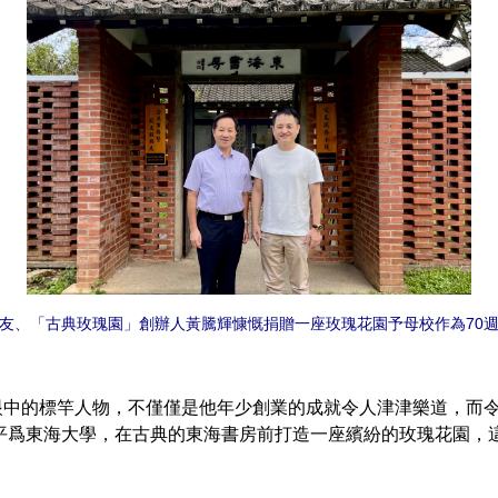
友、「古典玫瑰園」創辦人黃騰輝慷慨捐贈一座玫瑰花園予母校作為70
的標竿人物，不僅僅是他年少創業的成就令人津津樂道，而令
平爲東海大學，在古典的東海書房前打造一座繽紛的玫瑰花園，