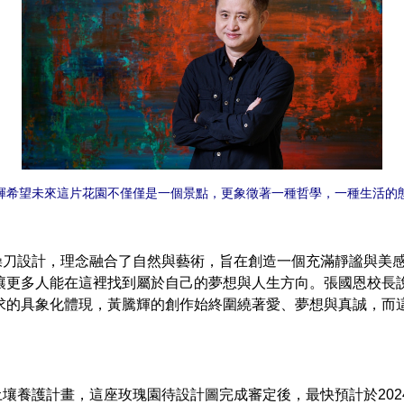
輝希望未來這片花園不僅僅是一個景點，更象徵著一種哲學，一種生活的
設計，理念融合了自然與藝術，旨在創造一個充滿靜謐與美感
讓更多人能在這裡找到屬於自己的夢想與人生方向。張國恩校長
求的具象化體現，黃騰輝的創作始終圍繞著愛、夢想與真誠，而
護計畫，這座玫瑰園待設計圖完成審定後，最快預計於2024年