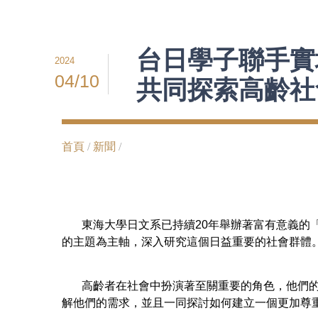
台日學子聯手實
2024
04/10
共同探索高齡社
首頁
/
新聞
/
東海大學日文系已持續20年舉辦著富有意義的「
的主題為主軸，深入研究這個日益重要的社會群
高齡者在社會中扮演著至關重要的角色，他們的智
解他們的需求，並且一同探討如何建立一個更加尊