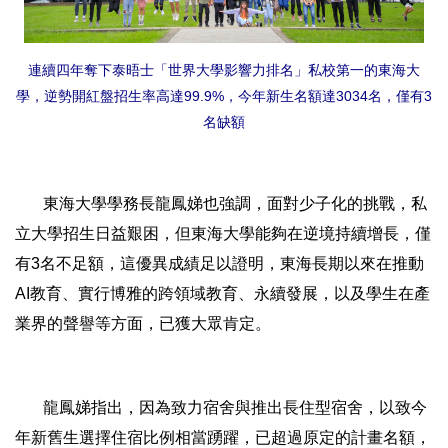
連續四年奪下泰晤士「世界大學影響力排名」私校第一的東海大
學，逆勢開紅盤招生率高達99.9%，今年新生名額達3034名，僅有3
名缺額
東海大學學務長龍鳳娣也強調，面對少子化的挑戰，私
立大學招生日益艱困，但東海大學能夠在逆境持續增長，僅
有3名不足額，這優異成績足以證明，東海長期以來在推動
AI教育、實行博雅的跨領域教育、永續發展，以及學生在產
業界的聲譽等方面，已獲大眾肯定。
龍鳳娣指出，因為致力宿舍與推出長住型宿舍，以致今
年新舊生選擇住宿比例相當踴躍，已超過原定的計畫名額，