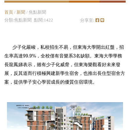
首頁
/
新聞
/ 焦點新聞
分類:焦點新聞 點閱:1422
分享至:
少子化嚴峻，私校招生不易，但東海大學開出紅盤，招
生率高達99.9%，全校僅有音樂系3名缺額。東海大學學務
長龍鳳娣表示，雖有少子化威脅，但東海樂觀看好未來發
展，反其道而行積極興建新學生宿舍，也推出長住型宿舍方
案，提供學子安心學習成長的優質住宿環境。