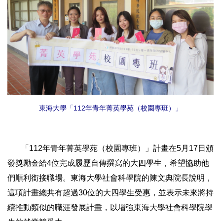
東海大學「112年青年菁英學苑（校園專班）」
「112年青年菁英學苑（校園專班）」計畫在5月17日頒
發獎勵金給4位完成履歷自傳撰寫的大四學生，希望協助他
們順利銜接職場。東海大學社會科學院的陳文典院長說明，
這項計畫總共有超過30位的大四學生受惠，並表示未來將持
續推動類似的職涯發展計畫，以增強東海大學社會科學院學