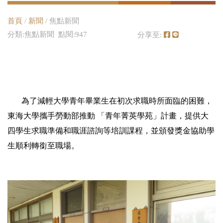
首頁
/
新聞
/ 焦點新聞
分類:焦點新聞 點閱:947
分享至:
為了減輕大學青年畢業生在初次求職時所面臨的困難，
東海大學攜手勞動部推動 「青年菁英學苑」計畫，提供大
四學生求職準備和職涯諮詢等培訓課程，並頒發獎金協助學
生順利轉銜至職場。