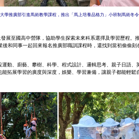
大學推廣部引進馬術教學課程，推出「馬上培養品格力」小班制馬術冬令
展至國高中營隊，協助學生探索未來科系選擇及學習歷程。推
就業後和同事一起回來報名推廣部職訓課程時，還找到當初偷偷刻
設運動、廚藝、攀樹、科學、程式設計、邏輯思考、親子日語、英
也能拓展學習的廣度與深度，娛樂、學習兼備，讓親子都能輕鬆