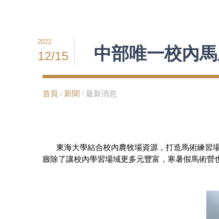
2022
中部唯一校內馬
12/15
首頁
/
新聞
/ 最新消息
東海大學結合校內農牧場資源，打造馬術練習場域
廄除了讓校內學習場域更多元豐富，寒暑假馬術營