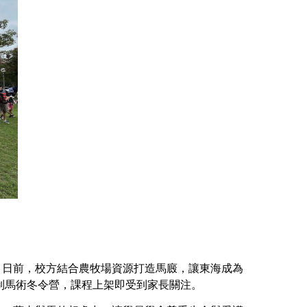
日前，校方結合農牧場資源打造馬廄，讓東海成為
制馬術冬令營，課程上架即受到家長關注。