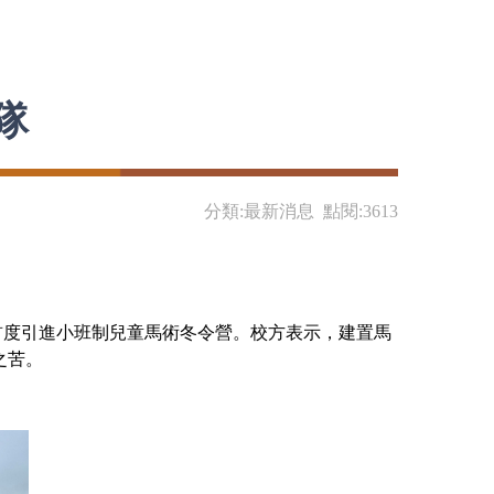
隊
分類:最新消息 點閱:3613
度引進小班制兒童馬術冬令營。校方表示，建置馬
之苦。