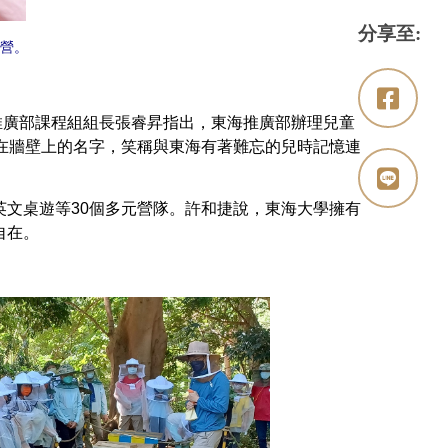
分享至:
營。
廣部課程組組長張睿昇指出，東海推廣部辦理兒童
在牆壁上的名字，笑稱與東海有著難忘的兒時記憶連
文桌遊等30個多元營隊。許和捷說，東海大學擁有
自在。