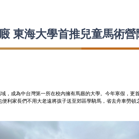
廄 東海大學首推兒童馬術營
，成為中台灣第一所在校內擁有馬廄的大學。今年寒假，更首
也便利家長們不用大老遠將孩子送至郊區學騎馬，省去舟車勞頓